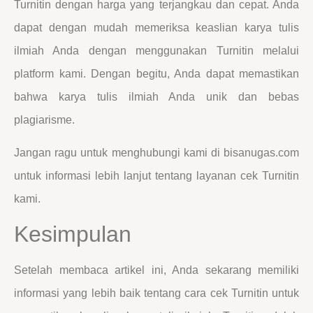
Turnitin dengan harga yang terjangkau dan cepat. Anda
dapat dengan mudah memeriksa keaslian karya tulis
ilmiah Anda dengan menggunakan Turnitin melalui
platform kami. Dengan begitu, Anda dapat memastikan
bahwa karya tulis ilmiah Anda unik dan bebas
plagiarisme.
Jangan ragu untuk menghubungi kami di bisanugas.com
untuk informasi lebih lanjut tentang layanan cek Turnitin
kami.
Kesimpulan
Setelah membaca artikel ini, Anda sekarang memiliki
informasi yang lebih baik tentang cara cek Turnitin untuk