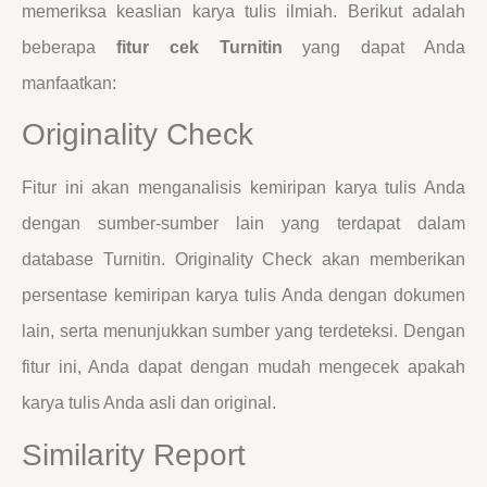
memeriksa keaslian karya tulis ilmiah. Berikut adalah
beberapa
fitur cek Turnitin
yang dapat Anda
manfaatkan:
Originality Check
Fitur ini akan menganalisis kemiripan karya tulis Anda
dengan sumber-sumber lain yang terdapat dalam
database Turnitin. Originality Check akan memberikan
persentase kemiripan karya tulis Anda dengan dokumen
lain, serta menunjukkan sumber yang terdeteksi. Dengan
fitur ini, Anda dapat dengan mudah mengecek apakah
karya tulis Anda asli dan original.
Similarity Report