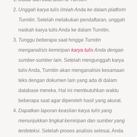
Unggah karya tulis ilmiah Anda ke dalam platform
Turnitin.
Setelah melakukan pendaftaran, unggah
naskah karya tulis Anda ke dalam Turnitin.
Tunggu beberapa saat hingga Turnitin
menganalisis kemiripan
karya tulis
Anda dengan
sumber-sumber lain.
Setelah mengunggah karya
tulis Anda, Turnitin akan menganalisis kesamaan
teks dengan dokumen lain yang ada di dalam
database mereka. Hal ini membutuhkan waktu
beberapa saat agar diperoleh hasil yang akurat.
Dapatkan laporan keaslian karya tulis yang
menunjukkan tingkat kemiripan dan sumber yang
terdeteksi.
Setelah proses analisis selesai, Anda