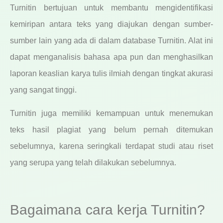
Turnitin bertujuan untuk membantu mengidentifikasi
kemiripan antara teks yang diajukan dengan sumber-
sumber lain yang ada di dalam database Turnitin. Alat ini
dapat menganalisis bahasa apa pun dan menghasilkan
laporan keaslian karya tulis ilmiah dengan tingkat akurasi
yang sangat tinggi.
Turnitin juga memiliki kemampuan untuk menemukan
teks hasil plagiat yang belum pernah ditemukan
sebelumnya, karena seringkali terdapat studi atau riset
yang serupa yang telah dilakukan sebelumnya.
Bagaimana cara kerja Turnitin?