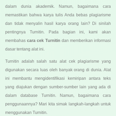
dalam dunia akademik. Namun, bagaimana cara
memastikan bahwa karya tulis Anda bebas plagiarisme
dan tidak menyalin hasil karya orang lain? Di sinilah
pentingnya Turnitin. Pada bagian ini, kami akan
membahas
cara cek Turnitin
dan memberikan informasi
dasar tentang alat ini.
Turnitin adalah salah satu alat cek plagiarisme yang
digunakan secara luas oleh banyak orang di dunia. Alat
ini membantu mengidentifikasi kemiripan antara teks
yang diajukan dengan sumber-sumber lain yang ada di
dalam database Turnitin. Namun, bagaimana cara
penggunaannya? Mari kita simak langkah-langkah untuk
menggunakan Turnitin.