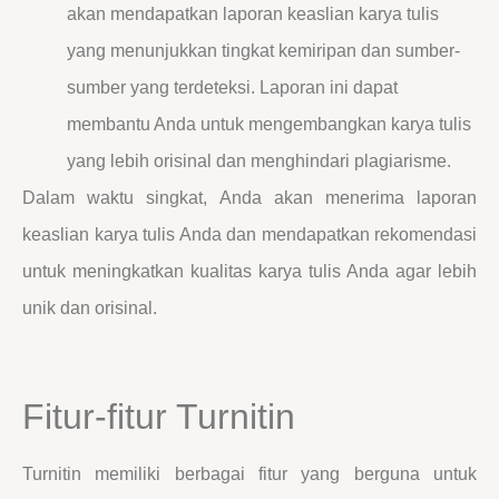
akan mendapatkan laporan keaslian karya tulis
yang menunjukkan tingkat kemiripan dan sumber-
sumber yang terdeteksi. Laporan ini dapat
membantu Anda untuk mengembangkan karya tulis
yang lebih orisinal dan menghindari plagiarisme.
Dalam waktu singkat, Anda akan menerima laporan
keaslian karya tulis Anda dan mendapatkan rekomendasi
untuk meningkatkan kualitas karya tulis Anda agar lebih
unik dan orisinal.
Fitur-fitur Turnitin
Turnitin memiliki berbagai fitur yang berguna untuk