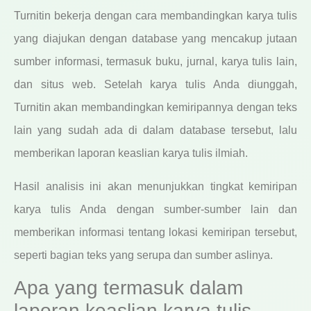
Turnitin bekerja dengan cara membandingkan karya tulis
yang diajukan dengan database yang mencakup jutaan
sumber informasi, termasuk buku, jurnal, karya tulis lain,
dan situs web. Setelah karya tulis Anda diunggah,
Turnitin akan membandingkan kemiripannya dengan teks
lain yang sudah ada di dalam database tersebut, lalu
memberikan laporan keaslian karya tulis ilmiah.
Hasil analisis ini akan menunjukkan tingkat kemiripan
karya tulis Anda dengan sumber-sumber lain dan
memberikan informasi tentang lokasi kemiripan tersebut,
seperti bagian teks yang serupa dan sumber aslinya.
Apa yang termasuk dalam
laporan keaslian karya tulis