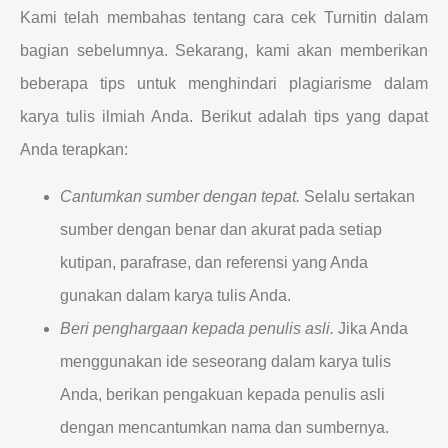
Kami telah membahas tentang cara cek Turnitin dalam
bagian sebelumnya. Sekarang, kami akan memberikan
beberapa tips untuk menghindari plagiarisme dalam
karya tulis ilmiah Anda. Berikut adalah tips yang dapat
Anda terapkan:
Cantumkan sumber dengan tepat.
Selalu sertakan
sumber dengan benar dan akurat pada setiap
kutipan, parafrase, dan referensi yang Anda
gunakan dalam karya tulis Anda.
Beri penghargaan kepada penulis asli.
Jika Anda
menggunakan ide seseorang dalam karya tulis
Anda, berikan pengakuan kepada penulis asli
dengan mencantumkan nama dan sumbernya.