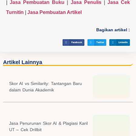
|
Jasa Pembuatan Buku
|
Jasa Penulis
|
Jasa Cek
Turnitin
|
Jasa Pembuatan Artikel
Bagikan artikel :
Facebook
Twitter
LinkedIn
Artikel Lainnya
Skor AI vs Similarity: Tantangan Baru
dalam Dunia Akademik
Jasa Penurunan Skor AI & Plagiasi Karil
UT – Cek Drillbit