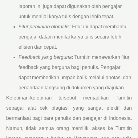
laporan ini juga dapat digunakan oleh pengajar
untuk menilai karya tulis dengan lebih tepat.
Fitur penilaian otomatis
: Fitur ini dapat membantu
pengajar dalam menilai karya tulis secara lebih
efisien dan cepat.
Feedback yang berguna
: Turnitin menawarkan fitur
feedback yang berguna bagi penulis. Pengajar
dapat memberikan umpan balik melalui anotasi dan
penandaan langsung di dokumen yang diajukan.
Kelebihan-kelebihan tersebut menjadikan Turnitin
sebagai alat cek plagiasi yang sangat efektif dan
bermanfaat bagi para penulis dan pengajar di Indonesia.
Namun, tidak semua orang memiliki akses ke Turnitin