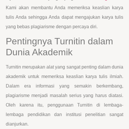
Kami akan membantu Anda memeriksa keaslian karya
tulis Anda sehingga Anda dapat mengajukan karya tulis
yang bebas plagiarisme dengan percaya diri.
Pentingnya Turnitin dalam
Dunia Akademik
Turnitin merupakan alat yang sangat penting dalam dunia
akademik untuk memeriksa keaslian karya tulis ilmiah.
Dalam era informasi yang semakin berkembang,
plagiarisme menjadi masalah serius yang harus diatasi.
Oleh karena itu, penggunaan Turnitin di lembaga-
lembaga pendidikan dan institusi penelitian sangat
dianjurkan.