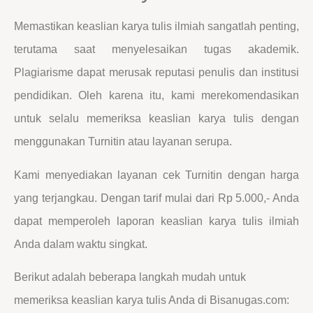
Memastikan keaslian karya tulis ilmiah sangatlah penting,
terutama saat menyelesaikan tugas akademik.
Plagiarisme dapat merusak reputasi penulis dan institusi
pendidikan. Oleh karena itu, kami merekomendasikan
untuk selalu memeriksa keaslian karya tulis dengan
menggunakan Turnitin atau layanan serupa.
Kami menyediakan layanan cek Turnitin dengan harga
yang terjangkau. Dengan tarif mulai dari Rp 5.000,- Anda
dapat memperoleh laporan keaslian karya tulis ilmiah
Anda dalam waktu singkat.
Berikut adalah beberapa langkah mudah untuk
memeriksa keaslian karya tulis Anda di Bisanugas.com: