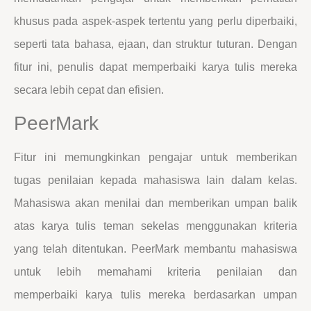
khusus pada aspek-aspek tertentu yang perlu diperbaiki,
seperti tata bahasa, ejaan, dan struktur tuturan. Dengan
fitur ini, penulis dapat memperbaiki karya tulis mereka
secara lebih cepat dan efisien.
PeerMark
Fitur ini memungkinkan pengajar untuk memberikan
tugas penilaian kepada mahasiswa lain dalam kelas.
Mahasiswa akan menilai dan memberikan umpan balik
atas karya tulis teman sekelas menggunakan kriteria
yang telah ditentukan. PeerMark membantu mahasiswa
untuk lebih memahami kriteria penilaian dan
memperbaiki karya tulis mereka berdasarkan umpan