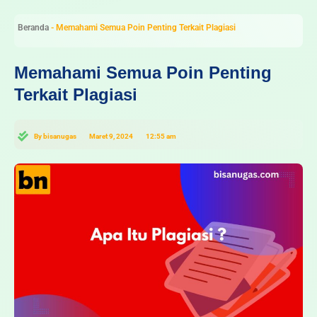
Beranda
-
Memahami Semua Poin Penting Terkait Plagiasi
Memahami Semua Poin Penting
Terkait Plagiasi
By
bisanugas
Maret 9, 2024
12:55 am