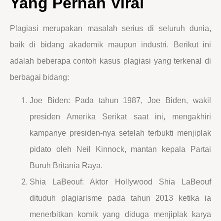
Yang Pernah Viral
Plagiasi merupakan masalah serius di seluruh dunia,
baik di bidang akademik maupun industri. Berikut ini
adalah beberapa contoh kasus plagiasi yang terkenal di
berbagai bidang:
Joe Biden: Pada tahun 1987, Joe Biden, wakil
presiden Amerika Serikat saat ini, mengakhiri
kampanye presiden-nya setelah terbukti menjiplak
pidato oleh Neil Kinnock, mantan kepala Partai
Buruh Britania Raya.
Shia LaBeouf: Aktor Hollywood Shia LaBeouf
dituduh plagiarisme pada tahun 2013 ketika ia
menerbitkan komik yang diduga menjiplak karya