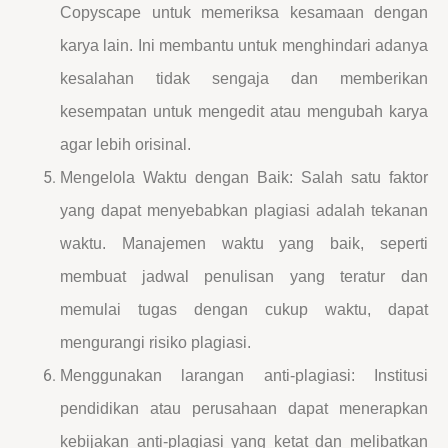
Copyscape untuk memeriksa kesamaan dengan
karya lain. Ini membantu untuk menghindari adanya
kesalahan tidak sengaja dan memberikan
kesempatan untuk mengedit atau mengubah karya
agar lebih orisinal.
Mengelola Waktu dengan Baik: Salah satu faktor
yang dapat menyebabkan plagiasi adalah tekanan
waktu. Manajemen waktu yang baik, seperti
membuat jadwal penulisan yang teratur dan
memulai tugas dengan cukup waktu, dapat
mengurangi risiko plagiasi.
Menggunakan larangan anti-plagiasi: Institusi
pendidikan atau perusahaan dapat menerapkan
kebijakan anti-plagiasi yang ketat dan melibatkan