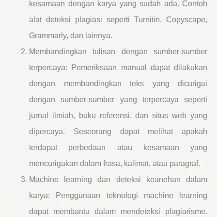
kesamaan dengan karya yang sudah ada. Contoh
alat deteksi plagiasi seperti Turnitin, Copyscape,
Grammarly, dan lainnya.
Membandingkan tulisan dengan sumber-sumber
terpercaya: Pemeriksaan manual dapat dilakukan
dengan membandingkan teks yang dicurigai
dengan sumber-sumber yang terpercaya seperti
jurnal ilmiah, buku referensi, dan situs web yang
dipercaya. Seseorang dapat melihat apakah
terdapat perbedaan atau kesamaan yang
mencurigakan dalam frasa, kalimat, atau paragraf.
Machine learning dan deteksi keanehan dalam
karya: Penggunaan teknologi machine learning
dapat membantu dalam mendeteksi plagiarisme.