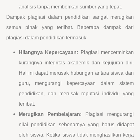
analisis tanpa memberikan sumber yang tepat.
Dampak plagiasi dalam pendidikan sangat merugikan
semua pihak yang terlibat. Beberapa dampak dari
plagiasi dalam pendidikan termasuk:
Hilangnya Kepercayaan:
Plagiasi mencerminkan
kurangnya integritas akademik dan kejujuran diri.
Hal ini dapat merusak hubungan antara siswa dan
guru, mengurangi kepercayaan dalam sistem
pendidikan, dan merusak reputasi individu yang
terlibat.
Merugikan Pembelajaran:
Plagiasi mengurangi
nilai pendidikan sebenarnya yang harus didapat
oleh siswa. Ketika siswa tidak menghasilkan kerja