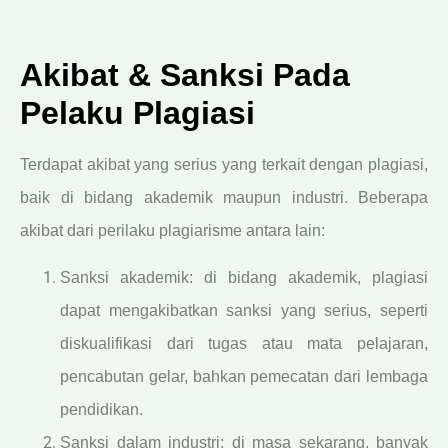
Akibat & Sanksi Pada
Pelaku Plagiasi
Terdapat akibat yang serius yang terkait dengan plagiasi,
baik di bidang akademik maupun industri. Beberapa
akibat dari perilaku plagiarisme antara lain:
Sanksi akademik: di bidang akademik, plagiasi
dapat mengakibatkan sanksi yang serius, seperti
diskualifikasi dari tugas atau mata pelajaran,
pencabutan gelar, bahkan pemecatan dari lembaga
pendidikan.
Sanksi dalam industri: di masa sekarang, banyak