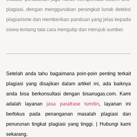
plagiasi, dengan menggunakan perangkat lunak deteksi
plagiarisme dan memberikan panduan yang jelas kepada
siswa tentang tata cara mengutip dan merujuk sumber.
Setelah anda tahu bagaimana poin-poin penting terkait
plagiasi yang disajikan dalam artikel ini, ada baiknya
anda bisa berkonsultasi dengan bisanugas.com. Kami
adalah layanan
jasa parafrase turnitin
, layanan ini
berfokus pada penanganan masalah plagiasi dan
penurunan tingkat plagiasi yang tinggi. | Hubungi kami
sekarang.