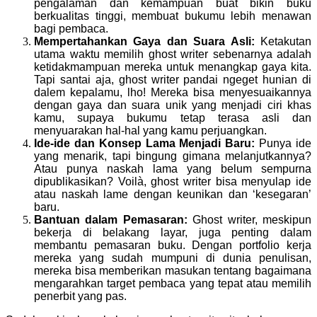
pengalaman dan kemampuan buat bikin buku
berkualitas tinggi, membuat bukumu lebih menawan
bagi pembaca.
Mempertahankan Gaya dan Suara Asl
i:
Ketakutan
utama waktu memilih ghost writer sebenarnya adalah
ketidakmampuan mereka untuk menangkap gaya kita.
Tapi santai aja, ghost writer pandai ngeget hunian di
dalem kepalamu, lho! Mereka bisa menyesuaikannya
dengan gaya dan suara unik yang menjadi ciri khas
kamu, supaya bukumu tetap terasa asli dan
menyuarakan hal-hal yang kamu perjuangkan.
Ide-ide dan Konsep Lama Menjadi Baru
:
Punya ide
yang menarik, tapi bingung gimana melanjutkannya?
Atau punya naskah lama yang belum sempurna
dipublikasikan? Voilà, ghost writer bisa menyulap ide
atau naskah lame dengan keunikan dan ‘kesegaran’
baru.
Bantuan dalam Pemasaran
:
Ghost writer, meskipun
bekerja di belakang layar, juga penting dalam
membantu pemasaran buku. Dengan portfolio kerja
mereka yang sudah mumpuni di dunia penulisan,
mereka bisa memberikan masukan tentang bagaimana
mengarahkan target pembaca yang tepat atau memilih
penerbit yang pas.