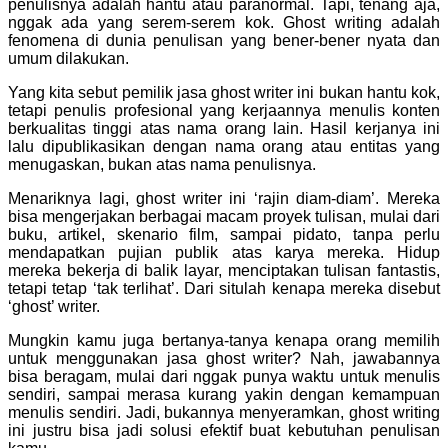
penulisnya adalah hantu atau paranormal. Tapi, tenang aja,
nggak ada yang serem-serem kok. Ghost writing adalah
fenomena di dunia penulisan yang bener-bener nyata dan
umum dilakukan.
Yang kita sebut pemilik jasa ghost writer ini bukan hantu kok,
tetapi penulis profesional yang kerjaannya menulis konten
berkualitas tinggi atas nama orang lain. Hasil kerjanya ini
lalu dipublikasikan dengan nama orang atau entitas yang
menugaskan, bukan atas nama penulisnya.
Menariknya lagi, ghost writer ini ‘rajin diam-diam’. Mereka
bisa mengerjakan berbagai macam proyek tulisan, mulai dari
buku, artikel, skenario film, sampai pidato, tanpa perlu
mendapatkan pujian publik atas karya mereka. Hidup
mereka bekerja di balik layar, menciptakan tulisan fantastis,
tetapi tetap ‘tak terlihat’. Dari situlah kenapa mereka disebut
‘ghost’ writer.
Mungkin kamu juga bertanya-tanya kenapa orang memilih
untuk menggunakan jasa ghost writer? Nah, jawabannya
bisa beragam, mulai dari nggak punya waktu untuk menulis
sendiri, sampai merasa kurang yakin dengan kemampuan
menulis sendiri. Jadi, bukannya menyeramkan, ghost writing
ini justru bisa jadi solusi efektif buat kebutuhan penulisan