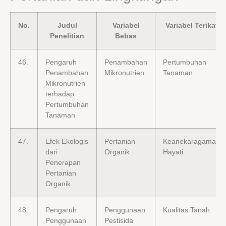
No.
Judul
Variabel
Variabel Terikat
Penelitian
Bebas
46.
Pengaruh
Penambahan
Pertumbuhan
Penambahan
Mikronutrien
Tanaman
Mikronutrien
terhadap
Pertumbuhan
Tanaman
47.
Efek Ekologis
Pertanian
Keanekaragaman
dari
Organik
Hayati
Penerapan
Pertanian
Organik
48.
Pengaruh
Penggunaan
Kualitas Tanah
Penggunaan
Pestisida